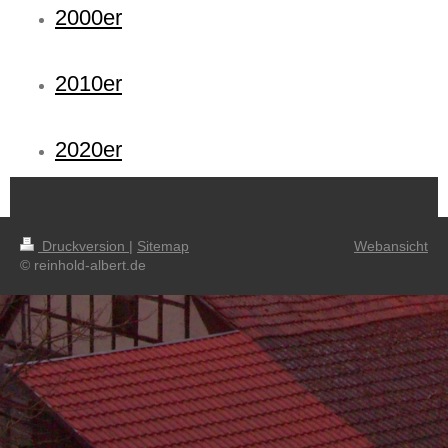
2000er
2010er
2020er
Druckversion
|
Sitemap
Webansicht
© reinhold-albert.de