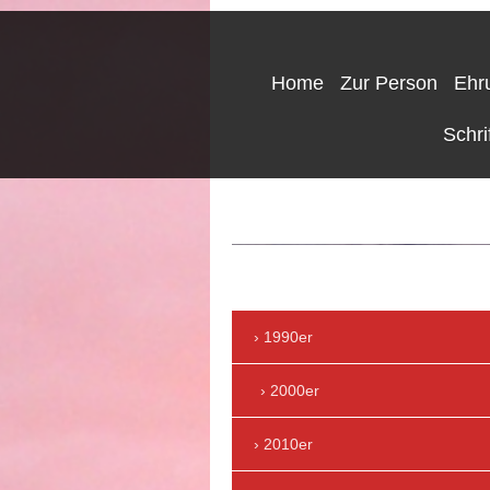
Home
Zur Person
Ehr
Schri
reinh
1990er
2000er
2010er